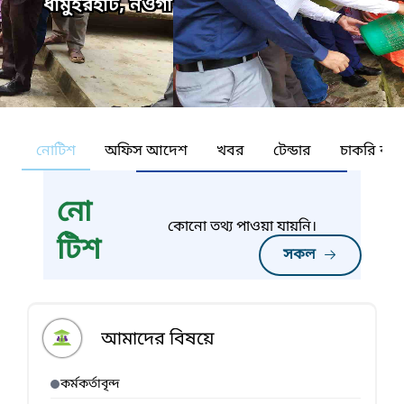
ধামুইরহাট, নওগাঁ
নোটিশ
অফিস আদেশ
খবর
টেন্ডার
চাকরি কর্ন
নো
কোনো তথ্য পাওয়া যায়নি।
টিশ
সকল
আমাদের বিষয়ে
কর্মকর্তাবৃন্দ