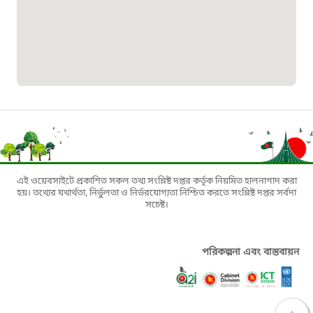
১৬১০৯
বাংলাদেশ কর্মচারী কল্যাণ বোর্ড হটলাইন
০১৯০৮৮৮৮৮৮৮
মাদকদ্রব্য নিয়ন্ত্রণ হটলাইন
১৬১১৩
জরুরী অভ্যন্তরীণ নৌ-পরিবহন হটলাইন
এই ওয়েবসাইটে প্রকাশিত সকল তথ্য সংশ্লিষ্ট দপ্তর কর্তৃক নিয়মিত হালনাগাদ করা
হয়। তথ্যের যথার্থতা, নির্ভুলতা ও নির্ভরযোগ্যতা নিশ্চিত করতে সংশ্লিষ্ট দপ্তর সর্বদা
সচেষ্ট।
১৬৪৪৫
পাসপোর্ট বাতায়ন হটলাইন
পরিকল্পনা এবং বাস্তবায়ন
১৬১৭১